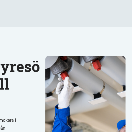
yresö
ll
rmokare i
rån