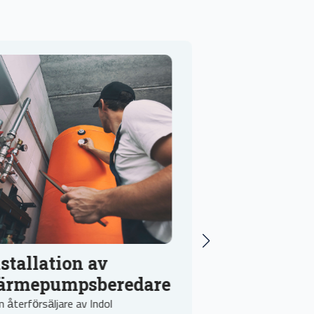
ion av
Rörmokare Tyresö
mpsberedare
Akuta Läckor
re av Indol
TBL Rörservice erbjuder snabb o