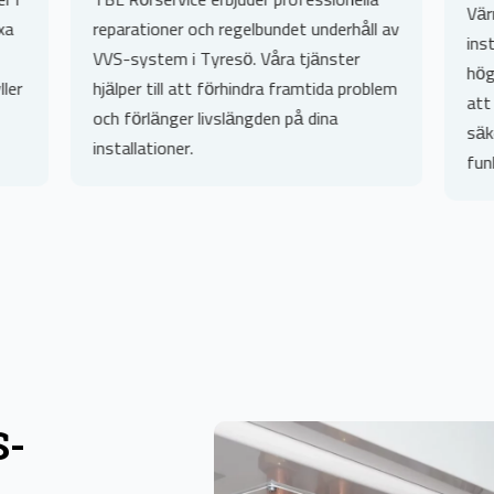
Värmepumpsbered
reparationer och regelbundet underhåll av
installation och
VVS-system i Tyresö. Våra tjänster
högkvalitativa pr
hjälper till att förhindra framtida problem
att välja rätt l
och förlänger livslängden på dina
säkerställer en 
installationer.
funktion.
S-