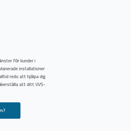
nster för kunder i
 planerade installationer
ltid redo att hjälpa dig
äkerställa att ditt VVS-
lm?