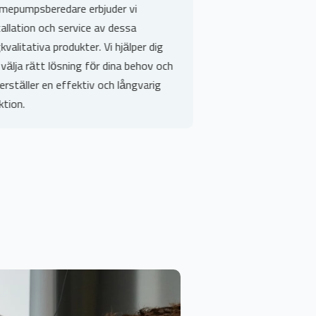
are erbjuder vi
effektiv hantering av akuta rörlä
 service av dessa
Tyresö. Med vår jourtjänst kan du
odukter. Vi hjälper dig
att vi är där när du behöver oss
ösning för dina behov och
mest. Våra experter säkerställer
effektiv och långvarig
problemet åtgärdas snabbt för 
minimera skador.