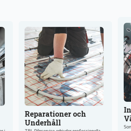
Installat
Reparationer och
Värmepu
Underhåll
Som återförsälja
TBL Rörservice erbjuder professionella