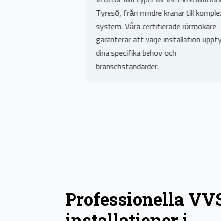
or i
Tyresö, från mindre kranar till komplexa
lita på
system. Våra certifierade rörmokare
som
garanterar att varje installation uppfyller
tt
dina specifika behov och
t
branschstandarder.
Professionella VV
installationer i