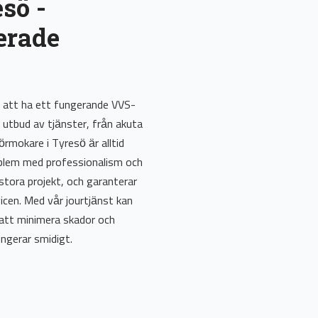
sö -
erade
v att ha ett fungerande VVS-
 utbud av tjänster, från akuta
rörmokare i Tyresö är alltid
oblem med professionalism och
stora projekt, och garanterar
vicen. Med vår jourtjänst kan
 att minimera skador och
ungerar smidigt.