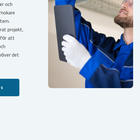
der och
örmokare
stem.
rat projekt,
 för att
och
ehöver det
ss