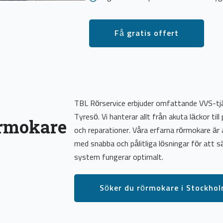
Få gratis offert
TBL Rörservice erbjuder omfattande VVS-tjä
Tyresö. Vi hanterar allt från akuta läckor till
örmokare
och reparationer. Våra erfarna rörmokare är al
med snabba och pålitliga lösningar för att s
system fungerar optimalt.
Söker du rörmokare i Stockho