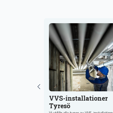
-
VVS-installationer
Tyresö
h
Vi utför alla typer av VVS-installationer i