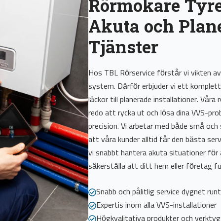
Rörmokare Tyre
Akuta och Plan
Tjänster
Hos TBL Rörservice förstår vi vikten a
system. Därför erbjuder vi ett komplett
läckor till planerade installationer. Våra 
redo att rycka ut och lösa dina VVS-pr
precision. Vi arbetar med både små och 
att våra kunder alltid får den bästa ser
vi snabbt hantera akuta situationer för
säkerställa att ditt hem eller företag f
Snabb och pålitlig service dygnet runt
Expertis inom alla VVS-installationer
Högkvalitativa produkter och verktyg