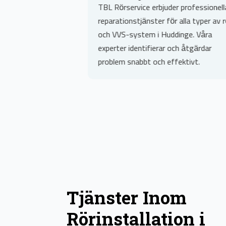
BL Rörservice erbjuder professionella
Förläng livsläng
eparationstjänster för alla typer av rör
med vår underhåll
ch VVS-system i Huddinge. Våra
Regelbundet underh
xperter identifierar och åtgärdar
förebygga proble
roblem snabbt och effektivt.
optimal prestanda
Tjänster Inom
Rörinstallation i