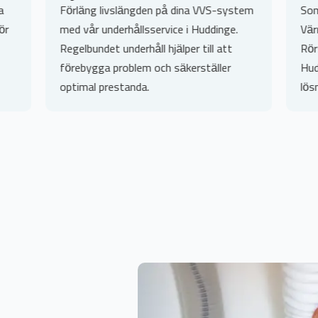
den på dina VVS-system
Som auktoriserad återförsäljare a
sservice i Huddinge.
Värmepumpsberedare erbjuder TB
åll hjälper till att
Rörservice professionell installatio
m och säkerställer
Huddinge. Vi hjälper dig att välja r
.
lösning för dina värmebehov.