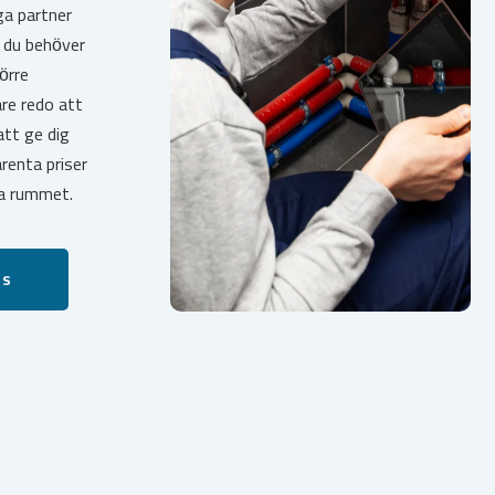
ga partner
m du behöver
örre
are redo att
att ge dig
renta priser
ta rummet.
ss