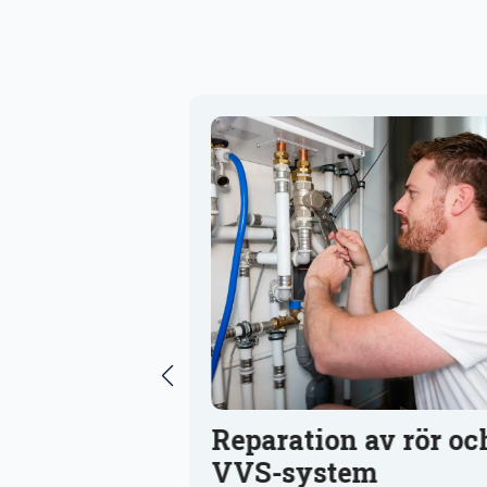
Reparation av rör och
Underhål
VVS-system
system