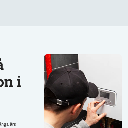
å
on i
många års