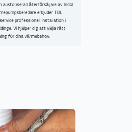
Vår rörinstallationstjänst i Huddinge är
v Indol
anpassad för att möta dina specifika
L
behov, oavsett om det handlar om
n i
nyinstallation eller uppgradering av
ätt
befintliga system. Vi garanterar kvalitet
och hållbarhet i varje projekt.