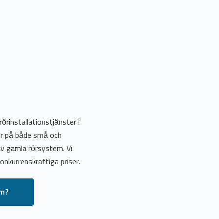
rinstallationstjänster i
er på både små och
 av gamla rörsystem. Vi
konkurrenskraftiga priser.
lm?