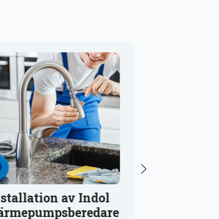
Rörinstallation
ol
Huddinge
are