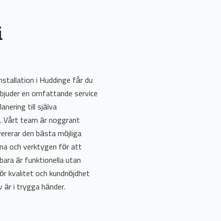
i
nstallation i Huddinge får du
erbjuder en omfattande service
anering till själva
t. Vårt team är noggrant
evererar den bästa möjliga
rna och verktygen för att
 bara är funktionella utan
r kvalitet och kundnöjdhet
 är i trygga händer.