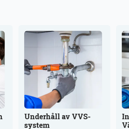
l av VVS-
Installation av Ind
Värmepumpsbered