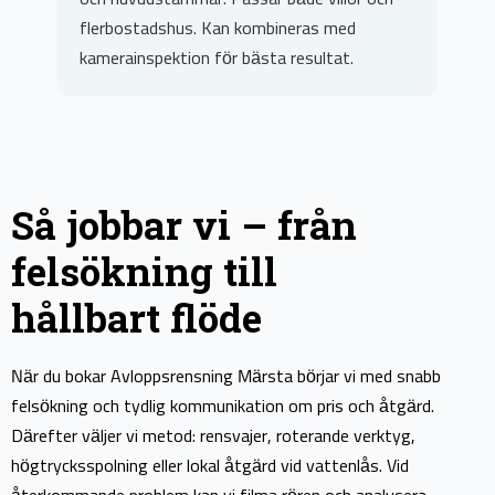
som förebygger nya stopp och optimerar
f
underhållet.
k
Så jobbar vi – från
felsökning till
hållbart flöde
När du bokar Avloppsrensning Märsta börjar vi med snabb
felsökning och tydlig kommunikation om pris och åtgärd.
Därefter väljer vi metod: rensvajer, roterande verktyg,
högtrycksspolning eller lokal åtgärd vid vattenlås. Vid