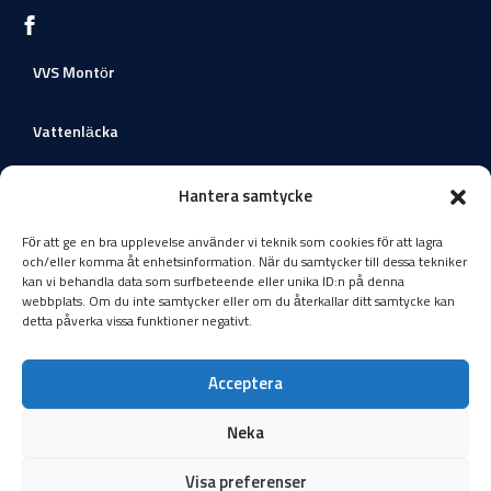
VVS Montör
Vattenläcka
Värmeväxlare
Hantera samtycke
För att ge en bra upplevelse använder vi teknik som cookies för att lagra
Värmepumpar
och/eller komma åt enhetsinformation. När du samtycker till dessa tekniker
kan vi behandla data som surfbeteende eller unika ID:n på denna
Nå ut till oss
webbplats. Om du inte samtycker eller om du återkallar ditt samtycke kan
detta påverka vissa funktioner negativt.
Ringvägen 73, Västerhaninge, Sverige
torbjornlarsson@tblror.se
Acceptera
0722164619
Neka
Visa preferenser