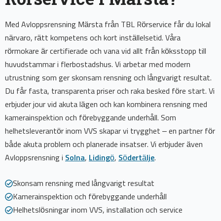
Med Avloppsrensning Märsta från TBL Rörservice får du lokal
närvaro, rätt kompetens och kort inställelsetid. Våra
rörmokare är certifierade och vana vid allt från köksstopp till
huvudstammar i flerbostadshus. Vi arbetar med modern
utrustning som ger skonsam rensning och långvarigt resultat.
Du får fasta, transparenta priser och raka besked före start. Vi
erbjuder jour vid akuta lägen och kan kombinera rensning med
kamerainspektion och förebyggande underhåll. Som
helhetsleverantör inom VVS skapar vi trygghet – en partner för
både akuta problem och planerade insatser. Vi erbjuder även
Avloppsrensning i
Solna
,
Lidingö
,
Södertälje
.
Skonsam rensning med långvarigt resultat
Kamerainspektion och förebyggande underhåll
Helhetslösningar inom VVS, installation och service