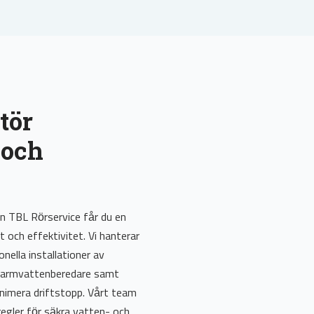
tör
 och
n TBL Rörservice får du en
t och effektivitet. Vi hanterar
nella installationer av
 varmvattenberedare samt
inimera driftstopp. Vårt team
hregler för säkra vatten- och