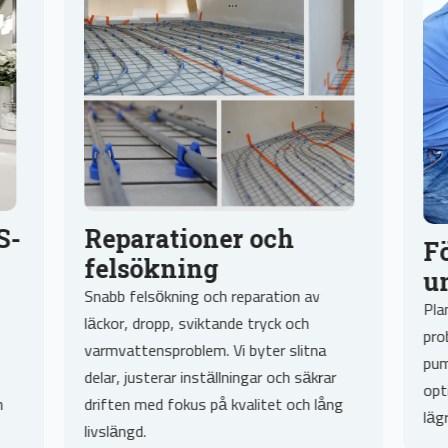
S-
Reparationer och
F
felsökning
u
Snabb felsökning och reparation av
Pla
läckor, dropp, sviktande tryck och
prob
varmvattensproblem. Vi byter slitna
pum
delar, justerar inställningar och säkrar
opt
n
driften med fokus på kvalitet och lång
läg
livslängd.