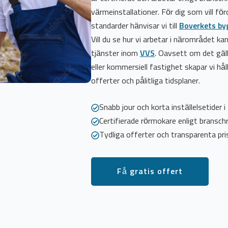
värmeinstallationer. För dig som vill fördj
standarder hänvisar vi till
Boverkets by
Vill du se hur vi arbetar i närområdet k
tjänster inom
VVS
. Oavsett om det gäll
eller kommersiell fastighet skapar vi hå
offerter och pålitliga tidsplaner.
Snabb jour och korta inställelsetider 
Certifierade rörmokare enligt bransch
Tydliga offerter och transparenta pri
Få gratis offert