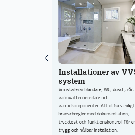
ckor – VVs
Installationer av VV
sta
system
a rycker ut vid
Vi installerar blandare, WC, dusch, rör,
 av vatten, säkrar
varmvattenberedare och
 felet. Vi arbetar
värmekomponenter. Allt utförs enligt
nimera skador och
branschregler med dokumentation,
 snabbt. Efter
trycktest och funktionskontroll för e
iga råd och offert
trygg och hållbar installation.
tgärd.