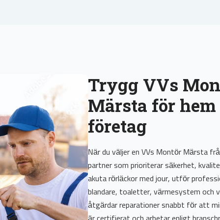
Trygg VVs Mon
Märsta för hem
företag
När du väljer en VVs Montör Märsta frå
partner som prioriterar säkerhet, kvalite
akuta rörläckor med jour, utför professio
blandare, toaletter, värmesystem och
åtgärdar reparationer snabbt för att m
är certifierat och arbetar enligt bransc