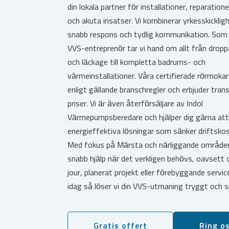
din lokala partner för installationer, reparatione
och akuta insatser. Vi kombinerar yrkesskickli
snabb respons och tydlig kommunikation. Som 
VVS-entreprenör tar vi hand om allt från dropp
och läckage till kompletta badrums- och
värmeinstallationer. Våra certifierade rörmokar
enligt gällande branschregler och erbjuder tran
priser. Vi är även återförsäljare av Indol
Värmepumpsberedare och hjälper dig gärna att 
energieffektiva lösningar som sänker driftsko
Med fokus på Märsta och närliggande områden
snabb hjälp när det verkligen behövs, oavsett
jour, planerat projekt eller förebyggande servic
idag så löser vi din VVS-utmaning tryggt och s
Gratis offert
Ring o