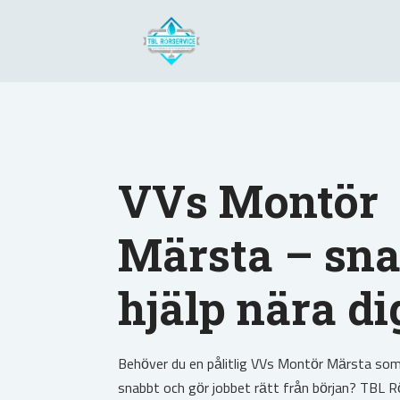
VVs Montör
Märsta – sn
hjälp nära di
Behöver du en pålitlig VVs Montör Märsta s
snabbt och gör jobbet rätt från början? TBL R