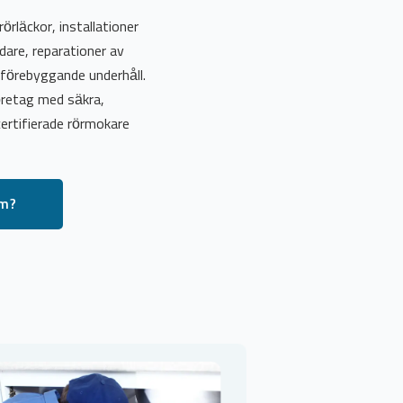
örläckor, installationer
are, reparationer av
förebyggande underhåll.
företag med säkra,
certifierade rörmokare
lm?