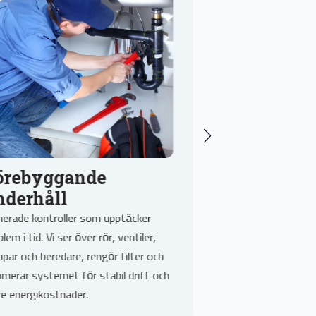
Akuta rörl
örebyggande
Montör Mä
nderhåll
Vår VVs Montör Mär
nerade kontroller som upptäcker
akuta läckor, stäng
lem i tid. Vi ser över rör, ventiler,
området och reparera
par och beredare, rengör filter och
metodiskt för att 
imerar systemet för stabil drift och
återställa funktion
re energikostnader.
insats lämnar vi tyd
på eventuell vidare 