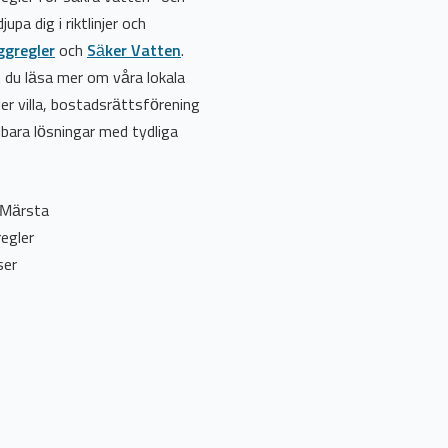
upa dig i riktlinjer och
ggregler
och
Säker Vatten
.
an du läsa mer om våra lokala
er villa, bostadsrättsförening
llbara lösningar med tydliga
i Märsta
regler
ser