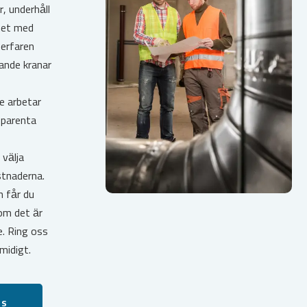
r, underhåll
ghet med
erfaren
ande kranar
e arbetar
sparenta
välja
stnaderna.
 får du
 om det är
e. Ring oss
midigt.
ss