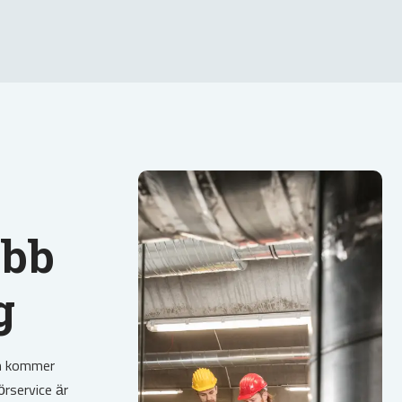
abb
g
om kommer
örservice är