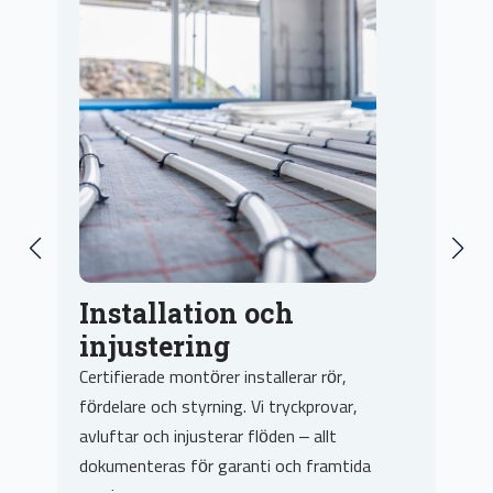
Integrering med
värmepump
Vi optimerar golvvärmen för värmepump
eller fjärrvärme. Rätt kurva och shunt ger
lägre driftkostnad och stabil
inomhuskomfort året runt.