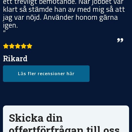
ett trevligt bemötande. När jobbet var
klart så stämde han av med mig så att
jag var nöjd. Använder honom gärna
igen.
”
Rikard
Läs fler recensioner här
Skicka din
offertförfrågan till oss