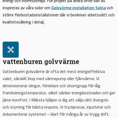
energi och inomhusmiljö. För projekt på andra orter kan du
inspireras av våra sidor om
Golvvärme installation Solna
och
större flerbostadsinstallationer där vi beskriver arbetssätt och
kvalitetssäkring i detalj.
vattenburen golvvärme
Vattenburen golvvärme är ofta det mest energieffektiva
valet, särskilt ihop med värmepump eller fjärrvärme. Vi
dimensionerar slingor, fördelare och shuntgrupp för låg
framledningstemperatur, vilket sänker energikostnaden och ger
jämn komfort. I Märsta hjälper vi dig att välja rätt övergolv
och styrning för bästa respons. Vi tryckprovar, injusterar och
dokumenterar systemet – klart för många år av trygg drift.