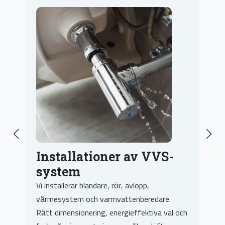
S-
Reparationer och
felsökning
Droppande kranar, dåligt tryck eller
re.
återkommande stopp? Vi felsöker metodiskt
 val och
och åtgärdar orsaken, inte bara symptomet.