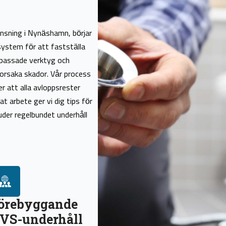
nsning i Nynäshamn, börjar
system för att fastställa
anpassade verktyg och
 orsaka skador. Vår process
er att alla avloppsrester
t arbete ger vi dig tips för
uder regelbundet underhåll
örebyggande
VS-underhåll