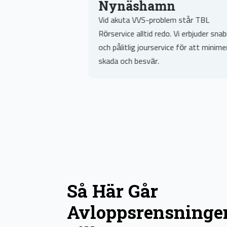
n
Nynäshamn
nabb och effektiv
Vid akuta VVS-problem står TBL
ynäshamn, med
Rörservice alltid redo. Vi erbjuder sna
a problem direkt och
och pålitlig jourservice för att minime
ockeringar.
skada och besvär.
Så Här Går
Avloppsrensninge