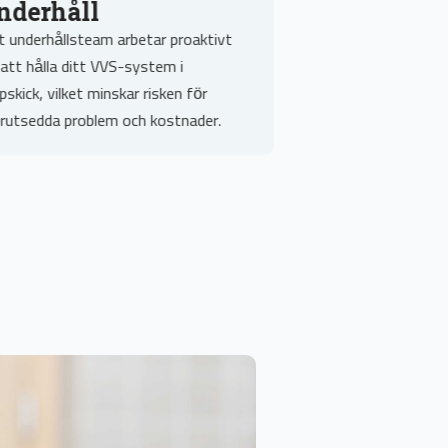
nderhåll
Nynäsha
t underhållsteam arbetar proaktivt
Vårt team erbjuder 
 att hålla ditt VVS-system i
avloppsrensning i 
pskick, vilket minskar risken för
fokus på att lösa d
rutsedda problem och kostnader.
förhindra framtida b