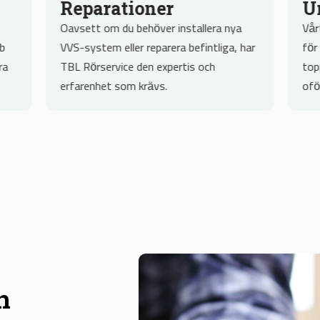
Reparationer
U
Oavsett om du behöver installera nya
Vår
bb
VVS-system eller reparera befintliga, har
för
ra
TBL Rörservice den expertis och
top
erfarenhet som krävs.
ofö
n