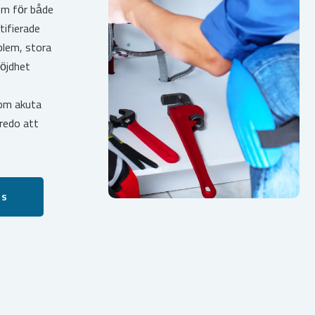
em för både
tifierade
blem, stora
öjdhet
 om akuta
 redo att
ss