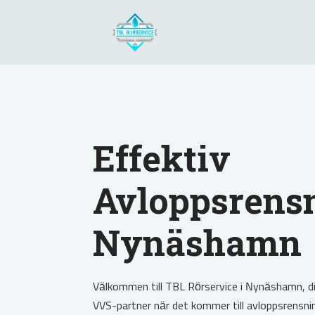
Effektiv
Avloppsrensn
Nynäshamn
Välkommen till TBL Rörservice i Nynäshamn, din
VVS-partner när det kommer till avloppsrensnin