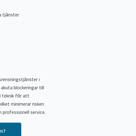
 tjänster
rensningstjänster i
kuta blockeringar till
 teknik för att
ilket minimerar risken
h professionell service.
lm?