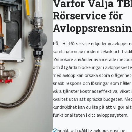
Varför Välja TB
Rörservice för
Avloppsrensnin
På TBL Rörservice erbjuder vi avlopps
kombination av modern teknik och traditi
rörmokare använder avancerade metoder 
och åtgärda blockeringar i avloppssyste
med avlopp kan orsaka stora olägenheter
snabb respons och lösningar som håller
våra tjänster kostnadseffektiva, vilket
kvalitet utan att spräcka budgeten. M
kundnöjdhet kan du lita på att vi gör allt
funktionaliteten i ditt avloppssystem.
Snabb och pålitlig avloppsrensning