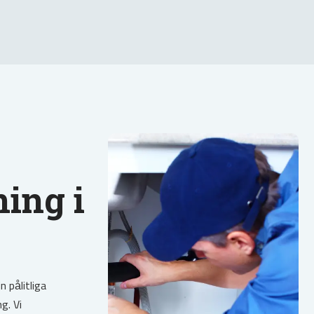
ing i
 pålitliga
g. Vi