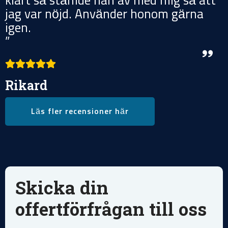
klart så stämde han av med mig så att
jag var nöjd. Använder honom gärna
igen.
”
Rikard
Läs fler recensioner här
Skicka din
offertförfrågan till oss