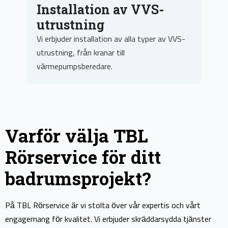
Reparation av VVS-
problem
v VVS-
Oavsett om det är en läcka eller en trasig
kran, kan vi snabbt och effektivt lösa dina
VVS-problem.
Varför välja TBL
Rörservice för ditt
badrumsprojekt?
På TBL Rörservice är vi stolta över vår expertis och vårt
engagemang för kvalitet. Vi erbjuder skräddarsydda tjänster