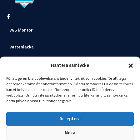
VVS Montör
Vattenläcka
Värmeväxlare
Hantera samtycke
För att ge en bra upplevelse använder vi teknik som cookies för att lagra
Värmepumpar
och/eller komma åt enhetsinformation. När du samtycker till dessa tekniker
kan vi behandla data som surfbeteende eller unika ID:n på denna
Nå ut till oss
webbplats. Om du inte samtycker eller om du återkallar ditt samtycke kan
detta påverka vissa funktioner negativt.
Ringvägen 73, Västerhaninge, Sverige
torbjornlarsson@tblror.se
Acceptera
0722164619
Neka