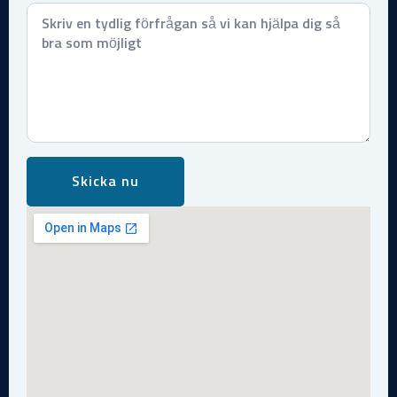
Meddelande
*
Skicka nu