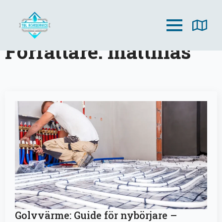
Författare:
matthias
Golvvärme: Guide för nybörjare –